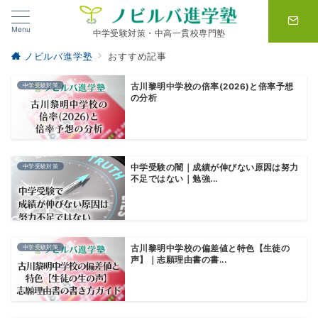
Menu
中学受験対策・中高一貫校専門塾
ノビルバ進学塾
おすすめ記事
中学受験対策
古川黎明中学校の倍率(2026)と倍率予想
の分析
中学受験対策
中学受験の闇｜成績が伸びない原因は努力
不足ではない｜勉強...
中学受験対策
古川黎明中学校の偏差値と特色【生徒の
声】｜志願理由書の書...