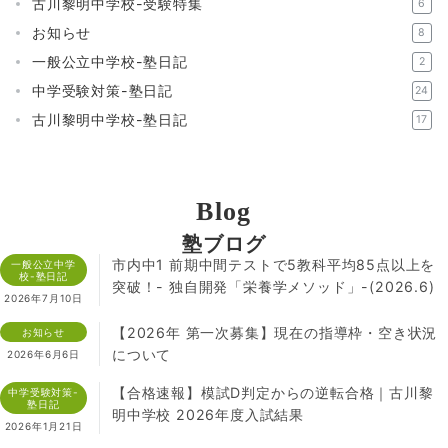
古川黎明中学校-受験特集
6
お知らせ
8
一般公立中学校-塾日記
2
中学受験対策-塾日記
24
古川黎明中学校-塾日記
17
Blog
塾ブログ
市内中1 前期中間テストで5教科平均85点以上を
一般公立中学
校-塾日記
突破！- 独自開発「栄養学メソッド」-(2026.6)
2026年7月10日
【2026年 第一次募集】現在の指導枠・空き状況
お知らせ
について
2026年6月6日
【合格速報】模試D判定からの逆転合格｜古川黎
中学受験対策-
塾日記
明中学校 2026年度入試結果
2026年1月21日