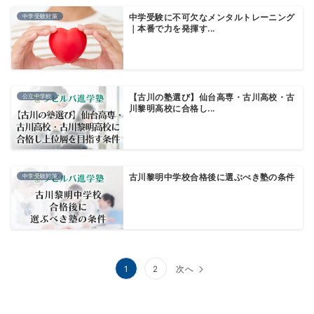
中学受験対策
中学受験に不可欠なメンタルトレーニング
｜本番で力を発揮す...
公立中学校
【古川の塾選び】仙台高専・古川高校・古
川黎明高校に合格し...
中学受験対策
古川黎明中学校合格後に選ぶべき塾の条件
投
1
2
次へ
稿