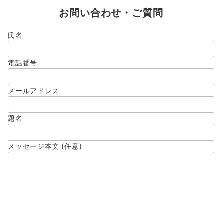
の
お問い合わせ・ご質問
ペ
ー
氏名
ジ
電話番号
送
り
メールアドレス
題名
メッセージ本文 (任意)