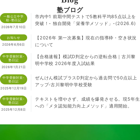
塾ブログ
市内中1 前期中間テストで5教科平均85点以上を
一般公立中学
校-塾日記
突破！- 独自開発「栄養学メソッド」-(2026.6)
2026年7月10日
【2026年 第一次募集】現在の指導枠・空き状況
お知らせ
について
2026年6月6日
【合格速報】模試D判定からの逆転合格｜古川黎
中学受験対策-
塾日記
明中学校 2026年度入試結果
2026年1月21日
ぜんけん模試プラスD判定から過去問で50点以上
中学受験対策-
塾日記
アップ‐古川黎明中学校受験
2025年12月19日
テキストを増やさず、成績を爆発させる。現5年生
中学受験対策-
塾日記
への「メタ認知能力向上メソッド」適用開始。
2025年12月8日