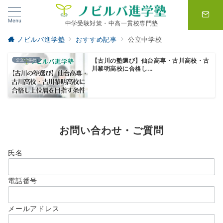
Menu
中学受験対策・中高一貫校専門塾
ノビルバ進学塾
おすすめ記事
公立中学校
公立中学校
【古川の塾選び】仙台高専・古川高校・古
川黎明高校に合格し...
お問い合わせ・ご質問
氏名
電話番号
メールアドレス