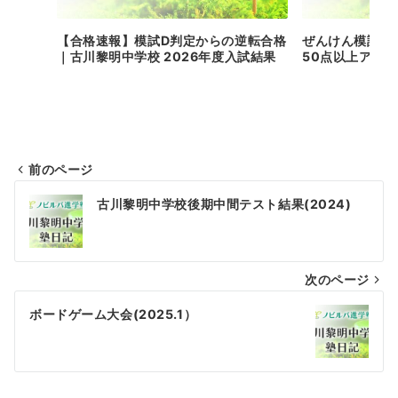
【合格速報】模試D判定からの逆転合格
ぜんけん模試プ
｜古川黎明中学校 2026年度入試結果
50点以上アッ
前のページ
投
古川黎明中学校後期中間テスト結果(2024)
稿
ナ
次のページ
ビ
ゲ
ボードゲーム大会(2025.1）
ー
シ