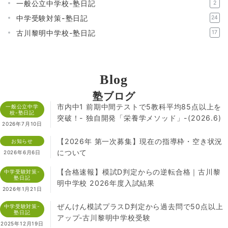
一般公立中学校-塾日記
2
中学受験対策-塾日記
24
古川黎明中学校-塾日記
17
Blog
塾ブログ
市内中1 前期中間テストで5教科平均85点以上を
一般公立中学
校-塾日記
突破！- 独自開発「栄養学メソッド」-(2026.6)
2026年7月10日
【2026年 第一次募集】現在の指導枠・空き状況
お知らせ
について
2026年6月6日
【合格速報】模試D判定からの逆転合格｜古川黎
中学受験対策-
塾日記
明中学校 2026年度入試結果
2026年1月21日
ぜんけん模試プラスD判定から過去問で50点以上
中学受験対策-
塾日記
アップ‐古川黎明中学校受験
2025年12月19日