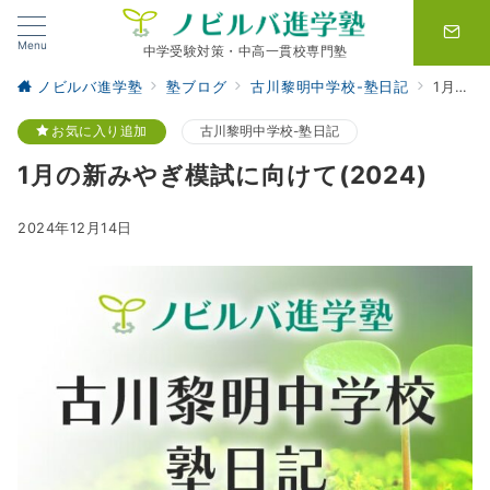
Menu
中学受験対策・中高一貫校専門塾
ノビルバ進学塾
塾ブログ
古川黎明中学校-塾日記
1月の新みやぎ模試に向けて(2024)
お気に入り追加
古川黎明中学校-塾日記
1月の新みやぎ模試に向けて(2024)
2024年12月14日