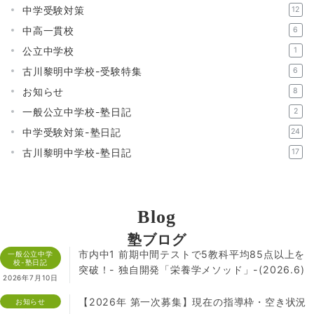
中学受験対策
12
中高一貫校
6
公立中学校
1
古川黎明中学校-受験特集
6
お知らせ
8
一般公立中学校-塾日記
2
中学受験対策-塾日記
24
古川黎明中学校-塾日記
17
Blog
塾ブログ
市内中1 前期中間テストで5教科平均85点以上を
一般公立中学
校-塾日記
突破！- 独自開発「栄養学メソッド」-(2026.6)
2026年7月10日
【2026年 第一次募集】現在の指導枠・空き状況
お知らせ