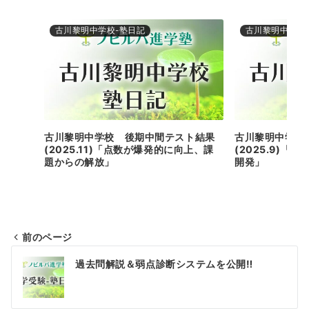
古川黎明中学校-塾日記
古川黎明中学校
古川黎明中学校 後期中間テスト結果
古川黎明中学校
(2025.11)「点数が爆発的に向上、課
(2025.9)
題からの解放」
開発」
前のページ
投
過去問解説＆弱点診断システムを公開‼
稿
ナ