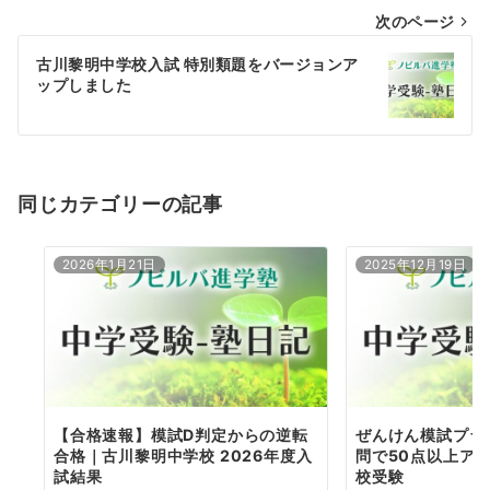
次のページ
ビ
ゲ
古川黎明中学校入試 特別類題をバージョンア
ップしました
ー
シ
ョ
同じカテゴリーの記事
ン
2026年1月21日
2025年12月19日
【合格速報】模試D判定からの逆転
ぜんけん模試プラ
合格｜古川黎明中学校 2026年度入
問で50点以上ア
試結果
校受験