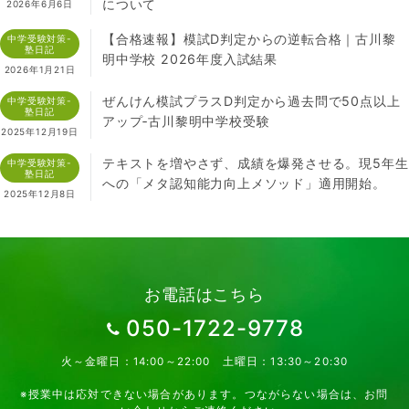
について
2026年6月6日
【合格速報】模試D判定からの逆転合格｜古川黎
中学受験対策-
塾日記
明中学校 2026年度入試結果
2026年1月21日
ぜんけん模試プラスD判定から過去問で50点以上
中学受験対策-
塾日記
アップ‐古川黎明中学校受験
2025年12月19日
テキストを増やさず、成績を爆発させる。現5年生
中学受験対策-
塾日記
への「メタ認知能力向上メソッド」適用開始。
2025年12月8日
お電話はこちら
050-1722-9778
火～金曜日：14:00～22:00 土曜日：13:30～20:30
※授業中は応対できない場合があります。つながらない場合は、お問