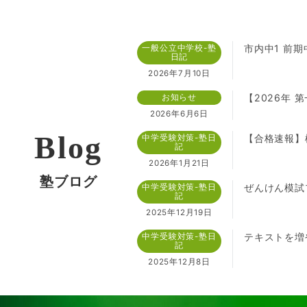
市内中1 前期
一般公立中学校-塾
日記
2026年7月10日
【2026年
お知らせ
2026年6月6日
Blog
【合格速報】
中学受験対策-塾日
記
2026年1月21日
塾ブログ
ぜんけん模試
中学受験対策-塾日
記
2025年12月19日
テキストを増
中学受験対策-塾日
記
2025年12月8日