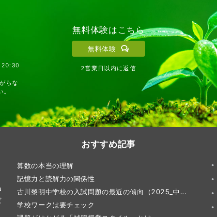
無料体験はこちら
無料体験
20:30
2営業日以内に返信
がらな
い。
おすすめ記事
算数の本当の理解
記憶力と読解力の関係性
伸
古川黎明中学校の入試問題の最近の傾向（2025_中...
だ
学校ワークは要チェック