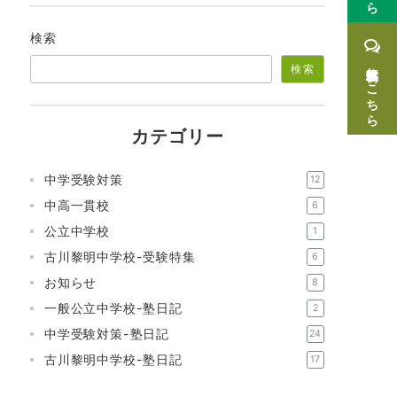
検索
無料体験はこちら
検索
カテゴリー
中学受験対策
12
中高一貫校
6
公立中学校
1
古川黎明中学校-受験特集
6
お知らせ
8
一般公立中学校-塾日記
2
中学受験対策-塾日記
24
古川黎明中学校-塾日記
17