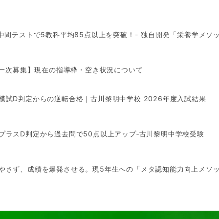
中間テストで5教科平均85点以上を突破！- 独自開発「栄養学メソッド」
 第一次募集】現在の指導枠・空き状況について
模試D判定からの逆転合格｜古川黎明中学校 2026年度入試結果
プラスD判定から過去問で50点以上アップ‐古川黎明中学校受験
やさず、成績を爆発させる。現5年生への「メタ認知能力向上メソ