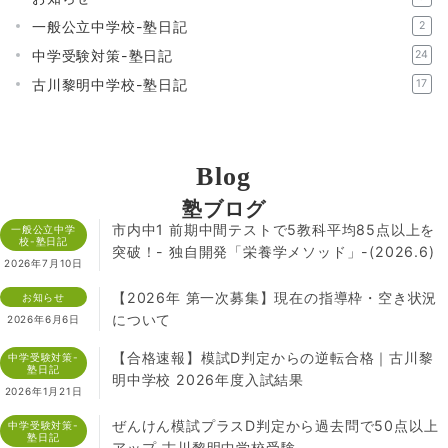
一般公立中学校-塾日記
2
中学受験対策-塾日記
24
古川黎明中学校-塾日記
17
Blog
塾ブログ
市内中1 前期中間テストで5教科平均85点以上を
一般公立中学
校-塾日記
突破！- 独自開発「栄養学メソッド」-(2026.6)
2026年7月10日
【2026年 第一次募集】現在の指導枠・空き状況
お知らせ
について
2026年6月6日
【合格速報】模試D判定からの逆転合格｜古川黎
中学受験対策-
塾日記
明中学校 2026年度入試結果
2026年1月21日
ぜんけん模試プラスD判定から過去問で50点以上
中学受験対策-
塾日記
アップ‐古川黎明中学校受験