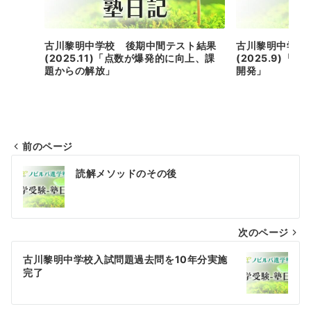
古川黎明中学校 後期中間テスト結果
古川黎明中学校
(2025.11)「点数が爆発的に向上、課
(2025.9)
題からの解放」
開発」
前のページ
投
読解メソッドのその後
稿
ナ
次のページ
ビ
ゲ
古川黎明中学校入試問題過去問を10年分実施
完了
ー
シ